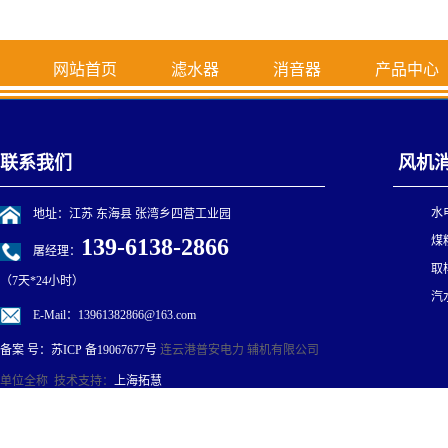
网站首页
滤水器
消音器
产品中心
联系我们
风机
水
地址：江苏 东海县 张湾乡四营工业园
139-6138-2866
煤
屠经理：
取
（7天*24小时）
汽
E-Mail：13961382866@163.com
连云港普安电力 辅机有限公司
备案 号：
苏ICP 备19067677号
单位全称 技术支持：
上海拓慧