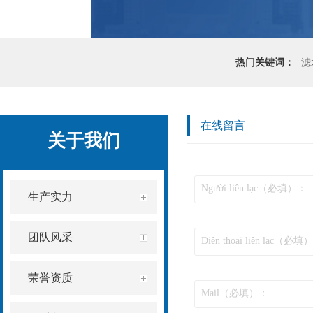
热门关键词：
滤
在线留言
关于我们
Người liên lạc（必填）：
生产实力
团队风采
Điện thoại liên lạc（必填
荣誉资质
Mail（必填）：