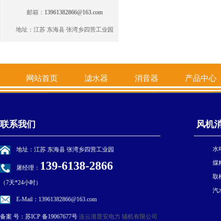
邮箱：
13961382866@163.com
地址：江苏 东海县 张湾乡四营工业园
网站首页
滤水器
消音器
产品中心
联系我们
风机
水
地址：江苏 东海县 张湾乡四营工业园
139-6138-2866
煤
屠经理：
取
（7天*24小时）
汽
E-Mail：13961382866@163.com
连云港普安电力 辅机有限公司
备案 号：
苏ICP 备19067677号