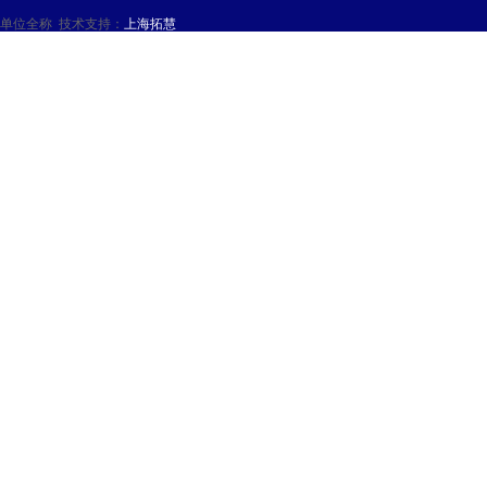
单位全称 技术支持：
上海拓慧