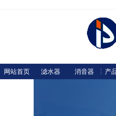
欢迎光临连云港普安电力辅机官网！
网站首页
滤水器
消音器
产
关于我们