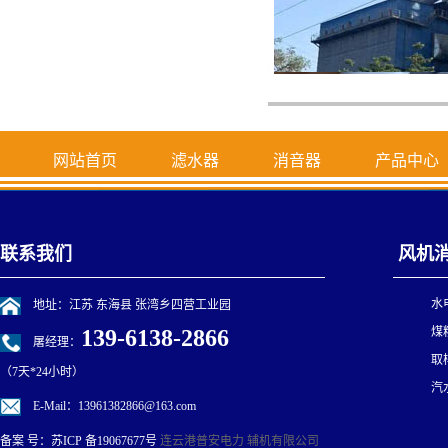
网站首页
滤水器
消音器
产品中心
联系我们
风机
水
地址：江苏 东海县 张湾乡四营工业园
139-6138-2866
煤
屠经理：
取
（7天*24小时）
汽
E-Mail：13961382866@163.com
连云港普安电力 辅机有限公司
备案 号：
苏ICP 备19067677号