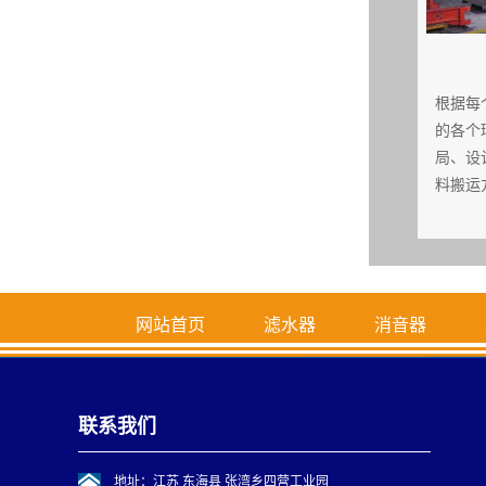
根据每
的各个
局、设
料搬运
网站首页
滤水器
消音器
联系我们
地址：江苏 东海县 张湾乡四营工业园