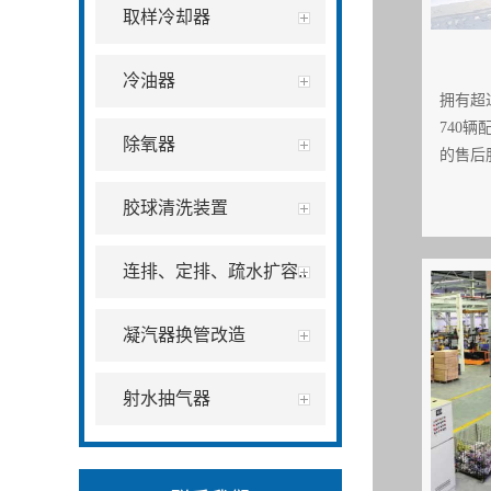
取样冷却器
冷油器
拥有超
740
除氧器
的售后
胶球清洗装置
连排、定排、疏水扩容..
凝汽器换管改造
射水抽气器