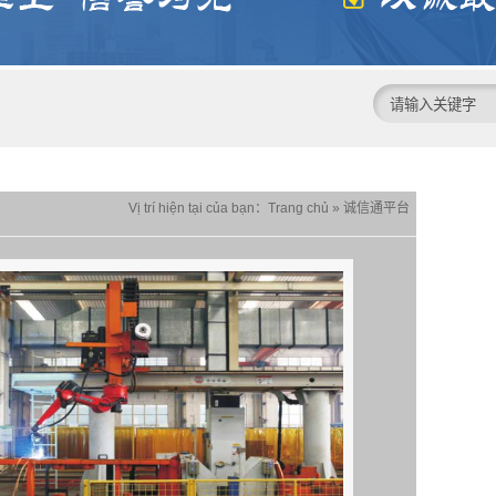
Vị trí hiện tại của bạn：
Trang chủ
»
诚信通平台