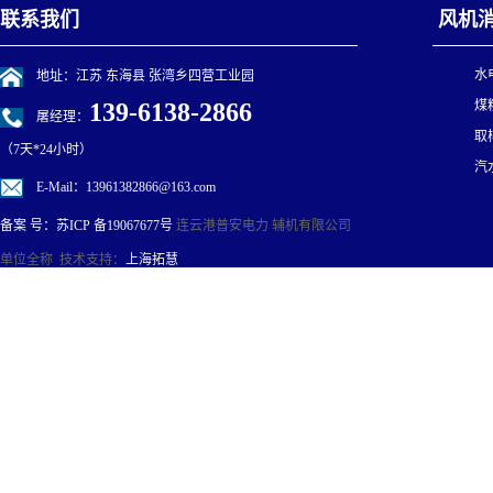
联系我们
风机
水
地址：江苏 东海县 张湾乡四营工业园
139-6138-2866
煤
屠经理：
取
（7天*24小时）
汽
E-Mail：13961382866@163.com
连云港普安电力 辅机有限公司
备案 号：
苏ICP 备19067677号
单位全称 技术支持：
上海拓慧