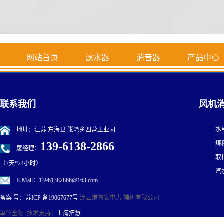
网站首页
滤水器
消音器
产品中心
联系我们
风机
水
地址：江苏 东海县 张湾乡四营工业园
139-6138-2866
煤
屠经理：
取
（7天*24小时）
汽
E-Mail：13961382866@163.com
连云港普安电力 辅机有限公司
备案 号：
苏ICP 备19067677号
单位全称 技术支持：
上海拓慧