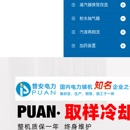
凝汽器换管改造
射水抽气器
汽液两相流
加药装置