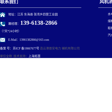
联系我们
风机
水
地址：江苏 东海县 张湾乡四营工业园
139-6138-2866
煤
屠经理：
取
（7天*24小时）
汽
E-Mail：13961382866@163.com
连云港普安电力 辅机有限公司
备案 号：
苏ICP 备19067677号
单位全称 技术支持：
上海拓慧