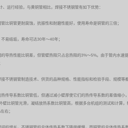
计、运行经验，与黄铜管相比，焊接不锈钢管有如下优势：
钢管比铜管更耐腐蚀，抗振性和耐磨性能好，使用寿命是铜管的三倍；
，不易结垢，寿命可达30年～40年；
钢的导热性能比铜差，但管壁热阻只占总热阻的3%～5%。由于管内水速
；
焊接不锈钢管制造技术、供货的品种规格、性能指标和检验手段、规模等
的热传导系数比铜管低，但通过减小壁厚使它们的热传导系数的差值缩小
外壁比铜管光滑，凝结放热系数比铜管高，根据多台机组的测试和计算，壁
4%左右；
时间的增长，不锈钢管的总体传热系数下降很缓慢，而铜管的总体传热系