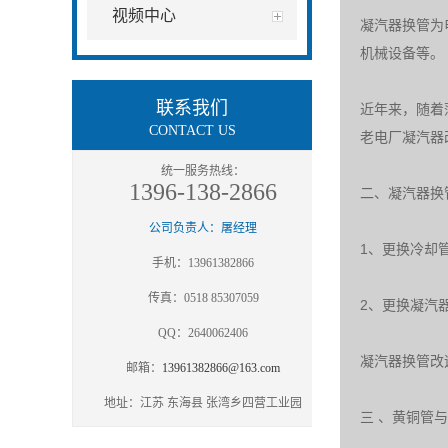
视频中心
凝汽器换管为
机械设备等。
联系我们
近年来，随着
CONTACT US
老电厂凝汽器
统一服务热线：
1396-138-2866
二、凝汽器换
公司负责人：屠经理
1、更换冷却
手机：13961382866
传真：0518 85307059
2、更换凝汽
QQ：2640062406
凝汽器换管改
邮箱：
13961382866@163.com
地址：江苏 东海县 张湾乡四营工业园
三 、黄铜管