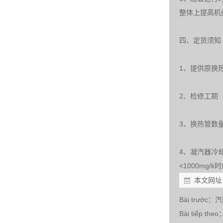
整体上提高机
四、定货须知
1、提供原换
2、检修工期
3、换热管数
4、凝汽器冷却
<1000mg/k
本文网址
Bài trước：
汽
Bài tiếp theo