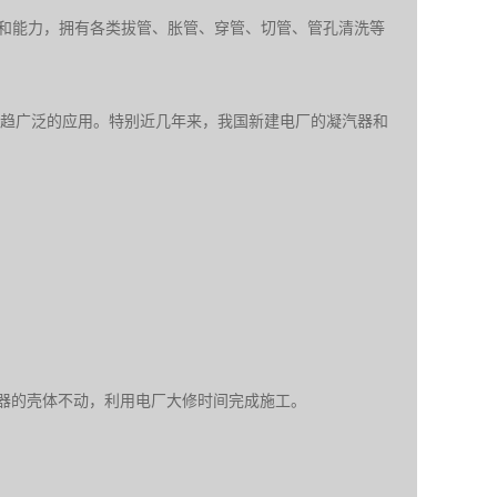
验和能力，拥有各类拔管、胀管、穿管、切管、管孔清洗等
日趋广泛的应用。特别近几年来，我国新建电厂的凝汽器和
器的壳体不动，利用电厂大修时间完成施工。