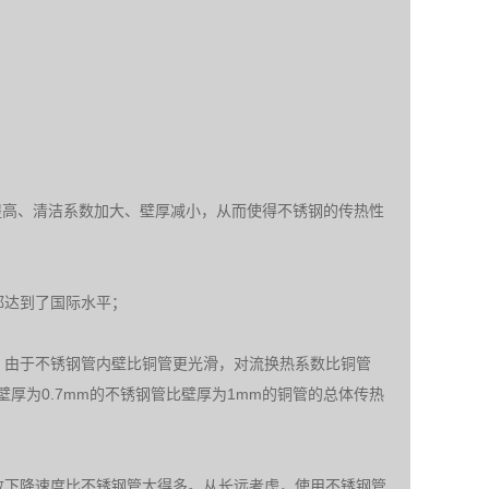
提高、清洁系数加大、壁厚减小，从而使得不锈钢的传热性
都达到了国际水平；
，由于不锈钢管内壁比铜管更光滑，对流换热系数比铜管
厚为0.7mm的不锈钢管比壁厚为1mm的铜管的总体传热
数下降速度比不锈钢管大得多。从长远考虑，使用不锈钢管