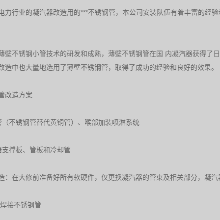
电力行业的凝汽器改造用的***不锈钢管，本公司安装队伍有着丰富的经
薄壁不锈钢小管技术的研发和成熟，薄壁不锈钢管在国 内凝汽器获得了
改造中也大量地选用了薄壁不锈钢管，取得了成功的经验和良好的效果。
管改造方案
管（不锈钢管替代黄铜管）、喉部加装喷淋系统
器支撑板、管板和冷却管
造：在大修前准备好所有软硬件，仅更换凝汽器的管束及相关部分，凝汽
与焊接不锈钢管