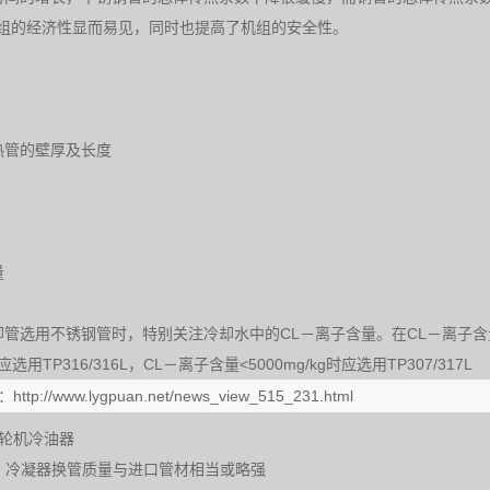
组的经济性显而易见，同时也提高了机组的安全性。
热管的壁厚及长度
量
管选用不锈钢管时，特别关注冷却水中的CL－离子含量。在CL－离子含量<200
时应选用TP316/316L，CL－离子含量<5000mg/kg时应选用TP307/317L
：
http://www.lygpuan.net/news_view_515_231.html
轮机冷油器
：
冷凝器换管质量与进口管材相当或略强