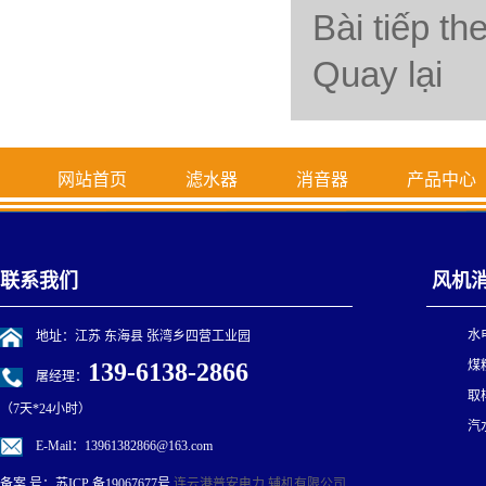
Bài tiếp t
Quay lại
网站首页
滤水器
消音器
产品中心
联系我们
风机
水
地址：江苏 东海县 张湾乡四营工业园
139-6138-2866
煤
屠经理：
取
（7天*24小时）
汽
E-Mail：13961382866@163.com
连云港普安电力 辅机有限公司
备案 号：
苏ICP 备19067677号