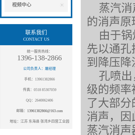
蒸汽消声
视频中心
的消声原
由于锅炉
联系我们
CONTACT US
先以通孔
统一服务热线：
1396-138-2866
到降压降
公司负责人：屠经理
孔喷出，
手机：13961382866
级的频率
传真：0518 85307059
了大部分
QQ：2640062406
邮箱：
13961382866@163.com
消声，因
地址：江苏 东海县 张湾乡四营工业园
蒸汽消声