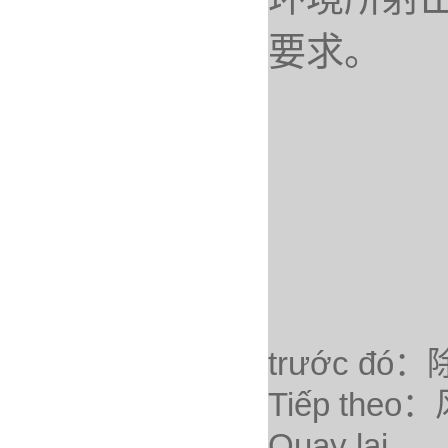
要求。
trước đó：
Tiếp theo：
Quay lại