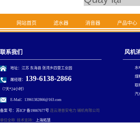
网站首页
滤水器
消音器
产品中心
联系我们
风机
水
地址：江苏 东海县 张湾乡四营工业园
139-6138-2866
煤
屠经理：
取
（7天*24小时）
汽
E-Mail：13961382866@163.com
连云港普安电力 辅机有限公司
备案 号：
苏ICP 备19067677号
单位全称 技术支持：
上海拓慧