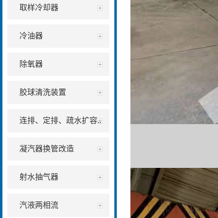
取样冷却器
冷油器
除氧器
胶球清洗装置
连排、定排、疏水扩容..
凝汽器换管改造
射水抽气器
汽液两相流